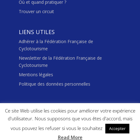
Où et quand pratiquer ?
Trouver un circuit
LIENS UTILES
Adhérer à la Fédération Française de
Cyclotourisme
Newsletter de la Fédération Française de
Cyclotourisme
Mentions légales
Politique des données personnelles
Ce site Web utilise les cookies pour améliorer votre expérience
d'utilisateur. Nous supposons que vous êtes d'accord, mais
© 2020 | Fédération
vous pouvez les refuser si vous le souhaitez
Accepter
française de
cyclotourisme
Read More